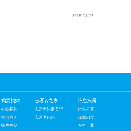
2015-01-06
我要捐赠
志愿者之家
信息披露
在线捐款
志愿者注册登记
信息公开
捐款查询
志愿者风采
规章制度
账户信息
资料下载