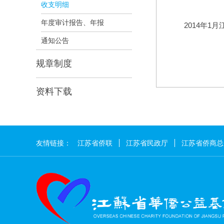
收支明细
年度审计报告、年报
2014年
通知公告
规章制度
资料下载
友情链接：
江苏省侨联
江苏省民政厅
江苏省侨商总