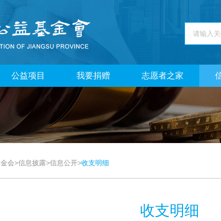
公益项目
我要捐赠
志愿者之家
基金会
>
信息披露
>
信息公开
>
收支明细
收支明细