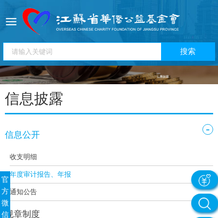
信息披露
-
信息公开
收支明细
年度审计报告、年报
官
方
通知公告
微
规章制度
信