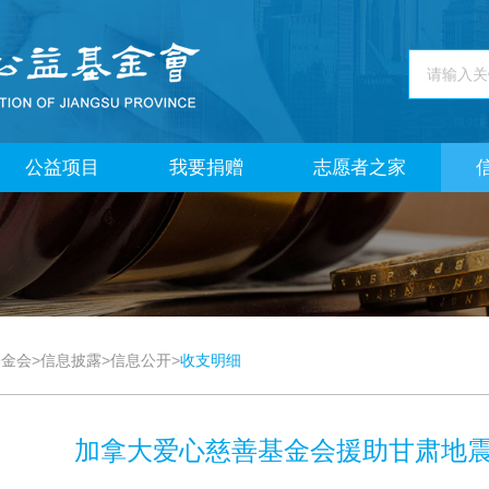
公益项目
我要捐赠
志愿者之家
基金会
>
信息披露
>
信息公开
>
收支明细
加拿大爱心慈善基金会援助甘肃地