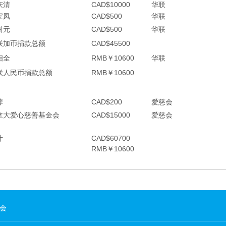
庆清
CAD$10000
华联
宝凤
CAD$500
华联
谢元
CAD$500
华联
联加币捐款总额
CAD$45500
相全
RMB￥10600
华联
联人民币捐款总额
RMB￥10600
蓉
CAD$200
爱慈会
拿大爱心慈善基金会
CAD$15000
爱慈会
计
CAD$60700
RMB￥10600
会