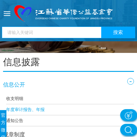
信息披露
-
信息公开
收支明细
年度审计报告、年报
官
通知公告
方
微
规章制度