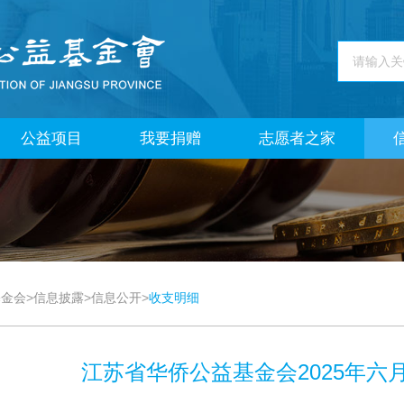
公益项目
我要捐赠
志愿者之家
基金会
>
信息披露
>
信息公开
>
收支明细
江苏省华侨公益基金会2025年六